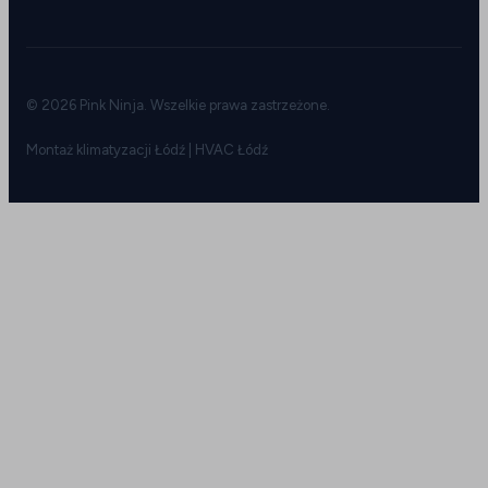
© 2026 Pink Ninja. Wszelkie prawa zastrzeżone.
Montaż klimatyzacji Łódź | HVAC Łódź