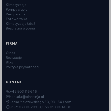
Klimatyzacja
Pompy ciepła
Rekuperacja
Fotowoltaika
Klimatyzacja Łódź
Bezpłatna wycena
FIRMA
O nas
Realizacje
Blog
Polityka prywatności
KONTAKT
+48 503 116 646
kontakt@pinkninja.pl
Jacka Malczewskiego 50, 93-154 Łódź
Pn-Pt 07:00-20:00, Sob 09:00-14:00